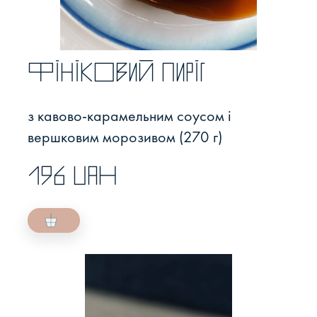
Фініковий пиріг
з кавово-карамельним соусом і
вершковим морозивом (270 г)
196 UAH