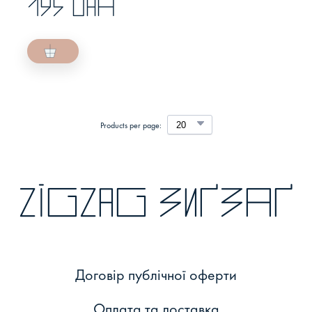
195 UAH
Products per page:
zigzag зиґзаґ
Договір публічної оферти
Оплата та доставка