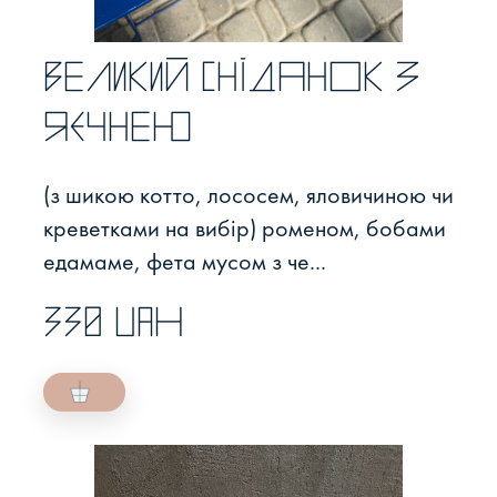
Великий сніданок з
яєчнею
(з шикою котто, лососем, яловичиною чи
креветками на вибір) роменом, бобами
едамаме, фета мусом з че...
330 UAH