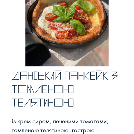
Данський панкейк з
томленою
телятиною
із крем сиром, печеними томатами,
томленою телятиною, гострою