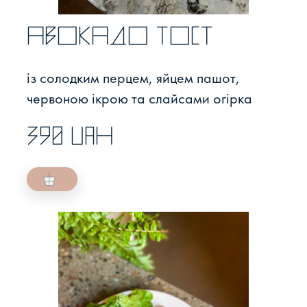
Авокадо тост
із солодким перцем, яйцем пашот,
червоною ікрою та слайсами огірка
390 UAH