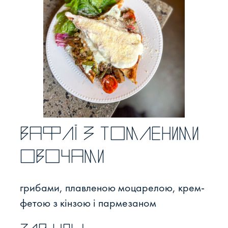
Вафлі з томленими
овочами
грибами, плавленою моцарелою, крем-
фетою з кінзою і пармезаном