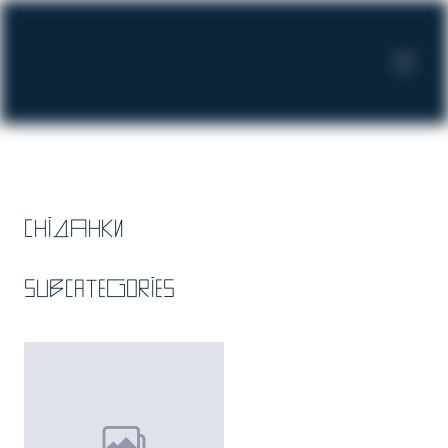
Сніданки
Subcategories