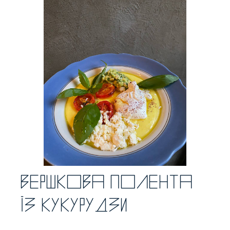
Вершкова полента
із кукурудзи