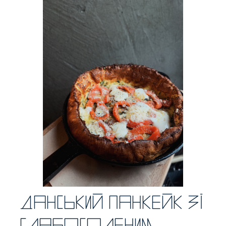
Данський панкейк зі
слабосоленим