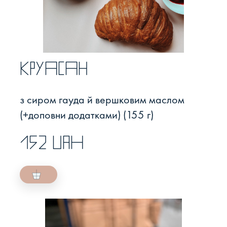
Круасан
з сиром гауда й вершковим маслом
(+доповни додатками) (155 г)
152 UAH