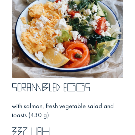
Scrambled eggs
with salmon, fresh vegetable salad and
toasts (430 g)
337 UAH