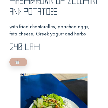
Hashbrown of zucchini
and potatoes
with fried chanterelles, poached eggs,
feta cheese, Greek yogurt and herbs
240 UAH