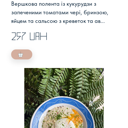
Вершкова полента із кукурудзи з
запеченими томатами чері, бринзою,
яйцем та сальсою з креветок та ав...
257 UAH