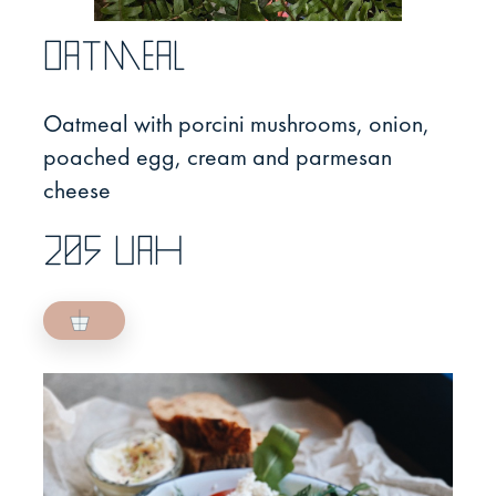
Oatmeal
Oatmeal with porcini mushrooms, onion,
poached egg, cream and parmesan
cheese
205 UAH