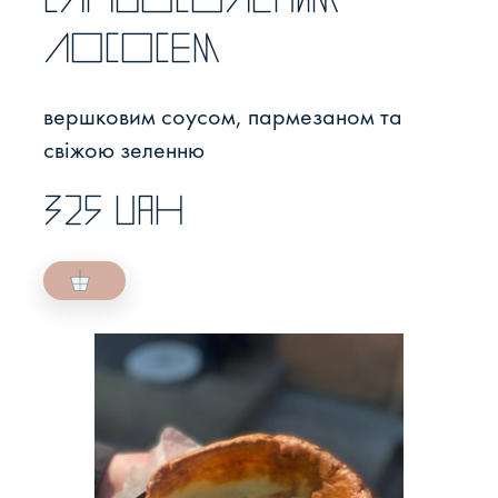
лососем
вершковим соусом, пармезаном та
свіжою зеленню
325 UAH