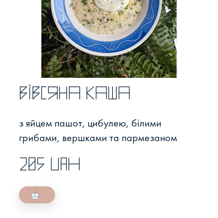
Вівсяна каша
з яйцем пашот, цибулею, білими
грибами, вершками та пармезаном
205 UAH