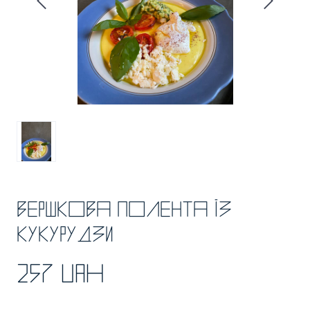
Вершкова полента із
кукурудзи
257 UAH