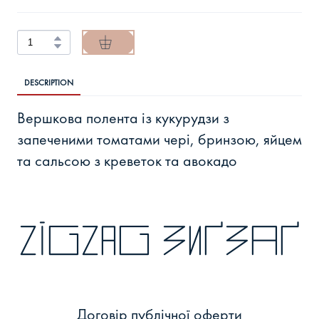
DESCRIPTION
Вершкова полента із кукурудзи з
запеченими томатами чері, бринзою, яйцем
та сальсою з креветок та авокадо
zigzag зиґзаґ
Договір публічної оферти