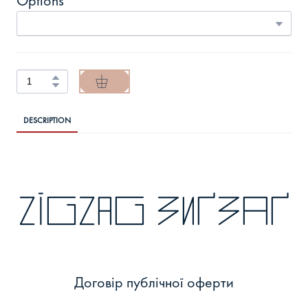
Options
DESCRIPTION
zigzag зиґзаґ
Договір публічної оферти