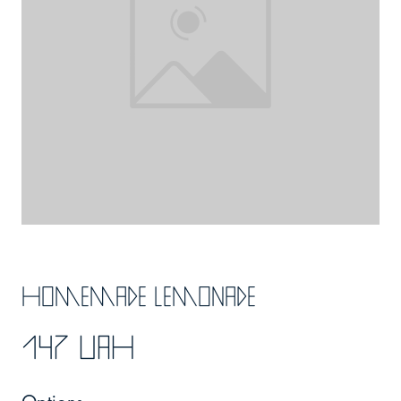
Homemade lemonade
147 UAH