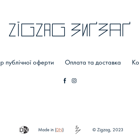
zigzag зиґзаґ
р публічної оферти
Оплата та доставка
Ко
Made in (
DN
)
© Zigzag, 2023