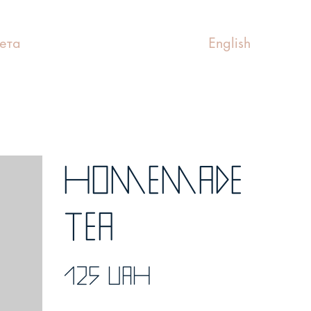
ета
English
Homemade
tea
125 UAH