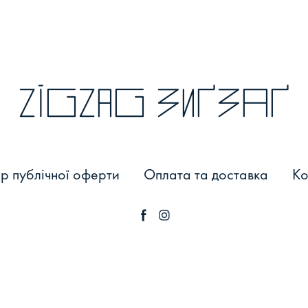
zigzag зиґзаґ
р публічної оферти
Оплата та доставка
Ко