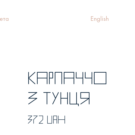
ета
English
Карпаччо
з тунця
372 UAH