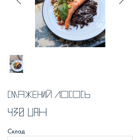
Смажений лосось
430 UAH
Склад