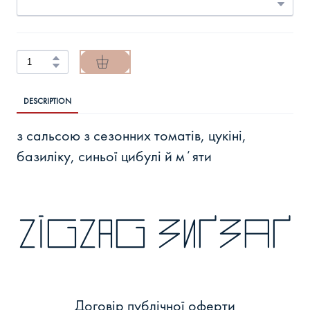
DESCRIPTION
з сальсою з сезонних томатів, цукіні,
базиліку, синьої цибулі й мʼяти
zigzag зиґзаґ
Договір публічної оферти