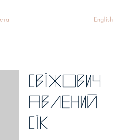
ета
English
Свіжович
авлений
сік