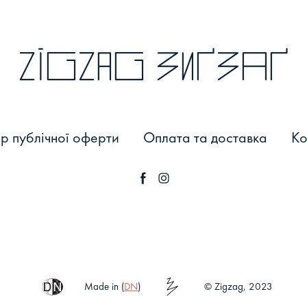
zigzag зиґзаґ
р публічної оферти
Оплата та доставка
Ко
Made in (
DN
)
© Zigzag, 2023