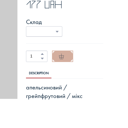
177 UAH
Склад
DESCRIPTION
апельсиновий /
грейпфрутовий / мікс