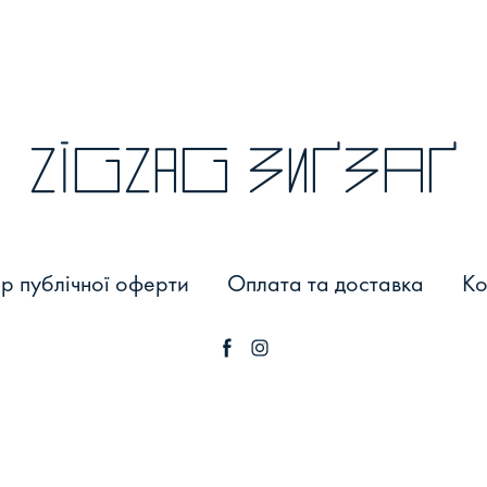
zigzag зиґзаґ
р публічної оферти
Оплата та доставка
Ко