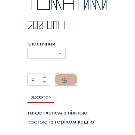
томатими
280 UAH
класичний
DESCRIPTION
та фенхелем з ніжною
пастою із горіхом кеш'ю