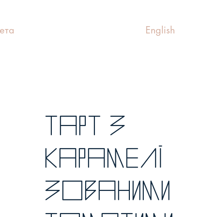
ета
English
Тарт з
карамелі
зованими