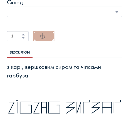
Склад
DESCRIPTION
з карі, вершковим сиром та чіпсами
гарбуза
zigzag зиґзаґ