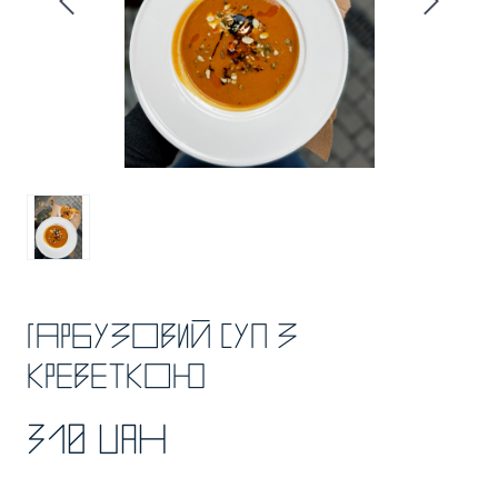
Гарбузовий суп з
креветкою
310 UAH