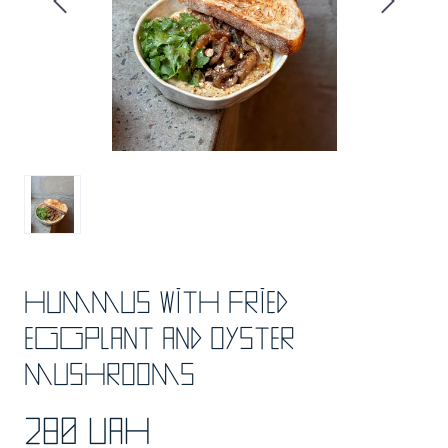
Hummus with fried
eggplant and oyster
mushrooms
280 UAH