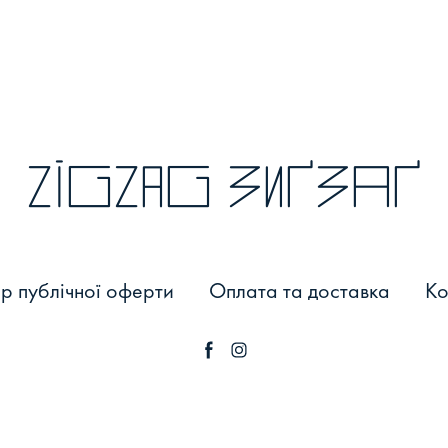
zigzag зиґзаґ
р публічної оферти
Оплата та доставка
Ко