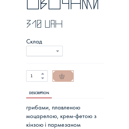
овочами
310 UAH
Склад
DESCRIPTION
грибами, плавленою
моцарелою, крем-фетою з
кінзою і пармезаном