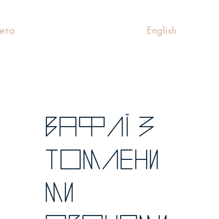
ета
English
Вафлі з
томлени
ми