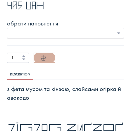
405 UAH
обрати наповнення
DESCRIPTION
з фета мусом та кінзою, слайсами огірка й
авокадо
zigzag зиґзаґ