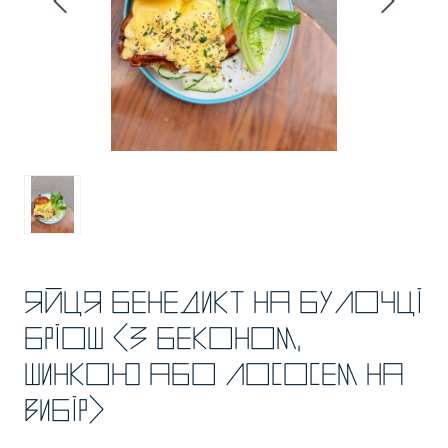
Яйця Бенедикт на булочці
бріош (з беконом,
шинкою або лососем на
вибір)