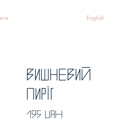
ета
English
Вишневий
пиріг
195 UAH