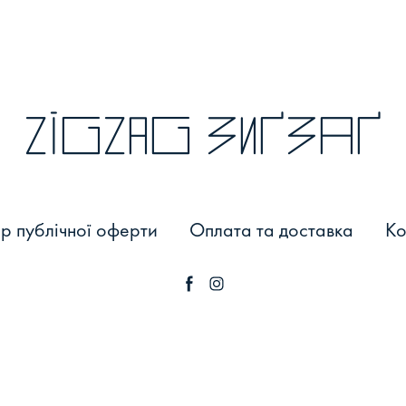
zigzag зиґзаґ
р публічної оферти
Оплата та доставка
Ко