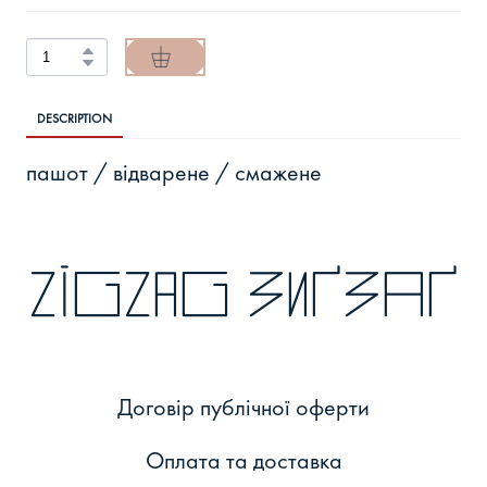
DESCRIPTION
пашот / відварене / смажене
zigzag зиґзаґ
Договір публічної оферти
Оплата та доставка