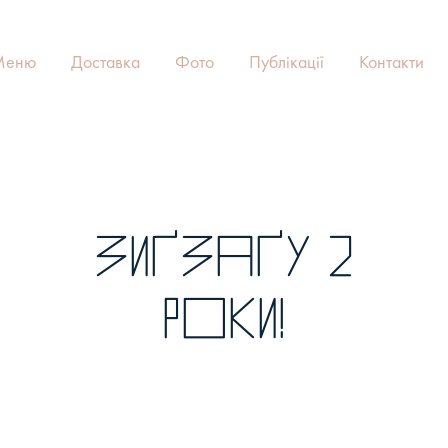
Меню
Доставка
Фото
Публікації
Контакти
Зиґзаґу 2
роки!