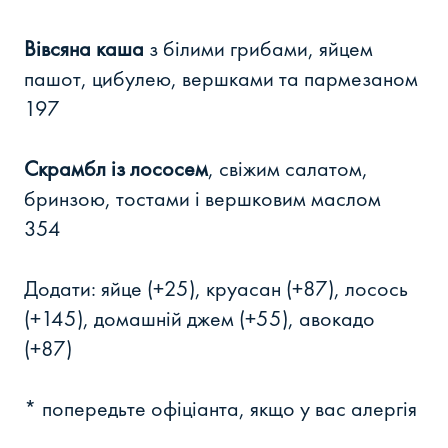
Вівсяна каша
з білими грибами, яйцем
пашот, цибулею, вершками та пармезаном
197
Скрамбл із лососем
, свіжим салатом,
бринзою, тостами і вершковим маслом
354
Додати: яйце (+25), круасан (+87), лосось
(+145), домашній джем (+55), авокадо
(+87)
* попередьте офіціанта, якщо у вас алергія