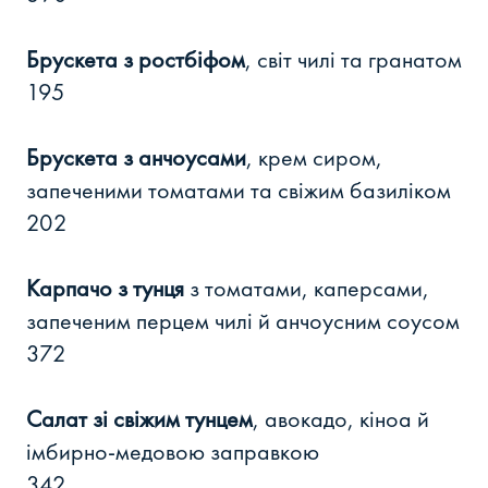
Брускета з ростбіфом
, світ чилі та гранатом
195
Брускета з анчоусами
, крем сиром,
запеченими томатами та свіжим базиліком
202
Карпачо з тунця
з томатами, каперсами,
запеченим перцем чилі й анчоусним соусом
372
Салат зі свіжим тунцем
, авокадо, кіноа й
імбирно-медовою заправкою
342