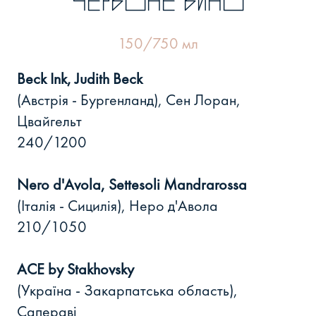
червоне вино
150/750 мл
Beck Ink, Judith Beck
(Австрія - Бургенланд), Сен Лоран,
Цвайгельт
240/1200
Nero d'Avola, Settesoli Mandrarossa
(Італія - Сицилія), Неро д'Авола
210/1050
ACE by Stakhovsky
(Україна - Закарпатська область),
Сапераві