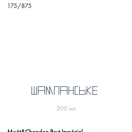
175/875
Шампанське
200 мл
Moët&Chandon Brut Impérial