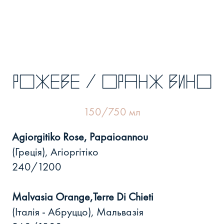
рожеве / оранж вино
150/750 мл
Agiorgitiko Rose, Papaioannou
(Греція), Агіоргітіко
240/1200
Malvasia Orange,Terre Di Chieti
(Італія - Абруццо), Мальвазія