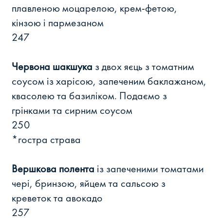
плавленою моцарелою, крем-фетою,
кінзою і пармезаном
247
Червона шакшука
з двох яєць з томатним
соусом із харісою, запеченим баклажаном,
квасолею та базиліком. Подаємо з
грінками та сирним соусом
250
*гостра страва
Вершкова полента
із запеченими томатами
чері, бринзою, яйцем та сальсою з
креветок та авокадо
257