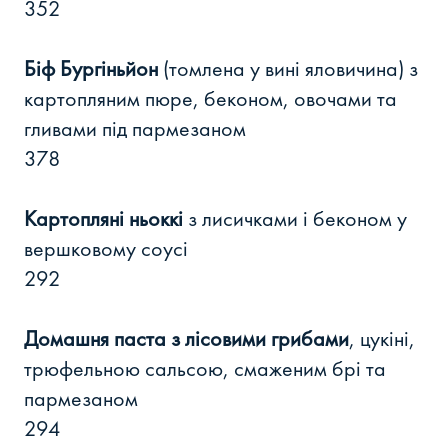
352
Біф Бургіньйон
(томлена у вині яловичина) з
картопляним пюре, беконом, овочами та
гливами під пармезаном
378
Картопляні ньоккі
з лисичками і беконом у
вершковому соусі
292
Домашня паста з лісовими грибами
, цукіні,
трюфельною сальсою, смаженим брі та
пармезаном
294