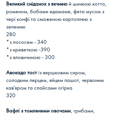
Великий сніданок з яєчнею
й шинкою котто,
роменом, бобами едамаме, фета мусом з
чері конфі та смаженою картоплею з
зеленню
280
*з лососем - 340
*з креветкою -390
*з яловичиною - 300
Авокадо тост
із вершковим сиром,
солодким перцем, яйцем пашот, червоним
кав'яром та слайсами огірка
320
Вафлі з томленими овочами
, грибами,