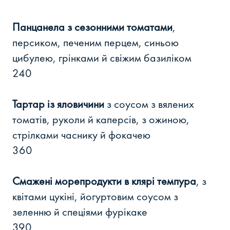
Панцанела з сезонними томатами
,
персиком, печеним перцем, синьою
цибулею, грінками й свіжим базиліком
240
Тартар із яловичини
з соусом з вялених
томатів, руколи й каперсів, з ожиною,
стрілками часнику й фокачею
360
Смажені морепродукти в клярі темпура
, з
квітами цукіні, йогуртовим соусом з
зеленню й спеціями фурікаке
390