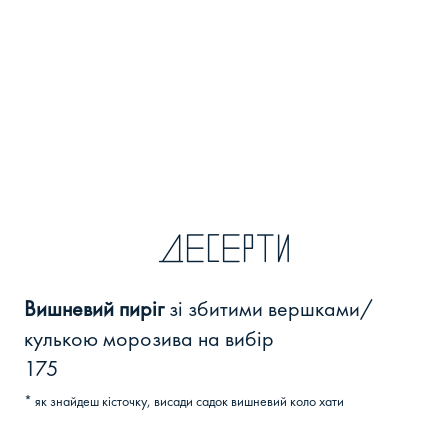
Десерти
Вишневий пиріг
зі збитими вершками/
кулькою морозива на вибір
175
* як знайдеш кісточку, висади садок вишневий коло хати