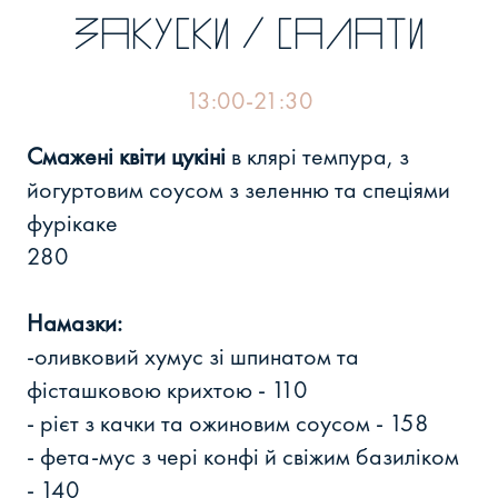
Закуски / салати
13:00-21:30
Смажені квіти цукіні
в клярі темпура, з
йогуртовим соусом з зеленню та спеціями
фурікаке
280
Намазки:
-оливковий хумус зі шпинатом та
фісташковою крихтою - 110
- рієт з качки та ожиновим соусом - 158
- фета-мус з чері конфі й свіжим базиліком
- 140