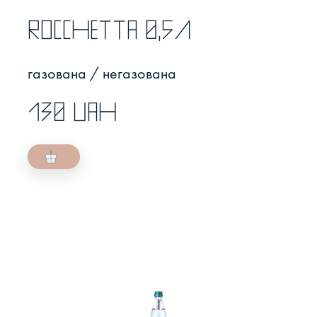
Rocchetta 0,5л
газована / негазована
130 UAH