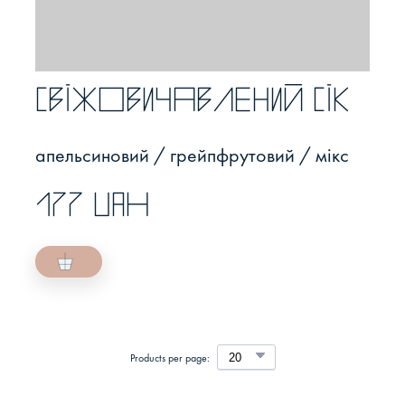
Свіжовичавлений сік
апельсиновий / грейпфрутовий / мікс
177 UAH
Products per page: