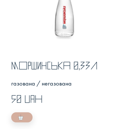
Моршинська 0,33л
газована / негазована
50 UAH