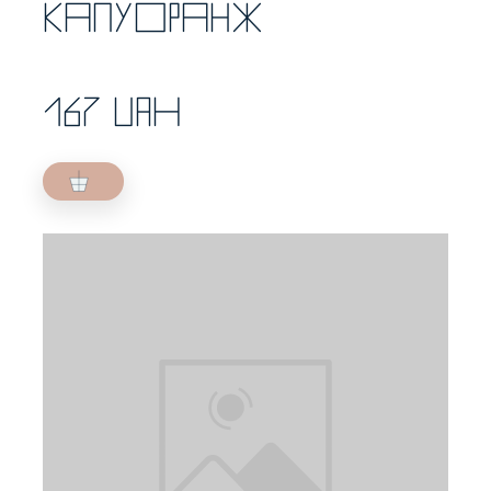
Капуоранж
167 UAH