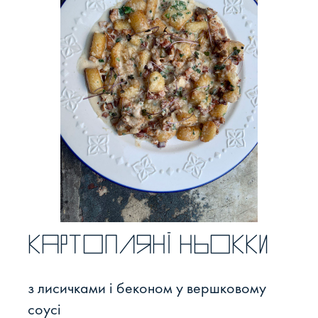
Картопляні ньокки
з лисичками і беконом у вершковому
соусі