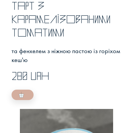
Тарт з
карамелізованими
томатими
та фенхелем з ніжною пастою із горіхом
кеш'ю
280 UAH