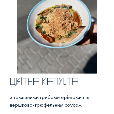
Цвітна капуста
з томленими грибами ерінгами під
вершково-трюфельним соусом