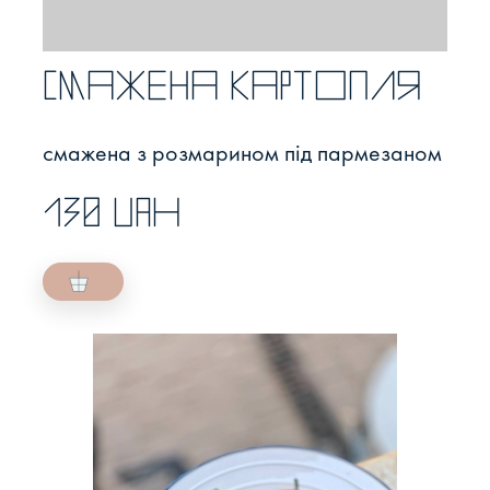
Смажена картопля
смажена з розмарином під пармезаном
130 UAH