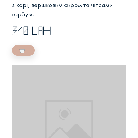
з карі, вершковим сиром та чіпсами
гарбуза
310 UAH