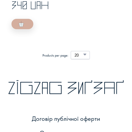
340 UAH
Products per page:
zigzag зиґзаґ
Договір публічної оферти