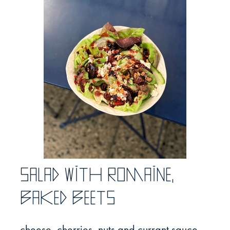
Salad with romaine,
baked beets
cheese, cherries, nuts and currant sauce