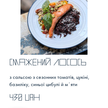
Смажений лосось
з сальсою з сезонних томатів, цукіні,
базиліку, синьої цибулі й мʼяти
430 UAH