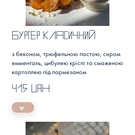
Бургер класичний
з беконом, трюфельною пастою, сиром
емменталь, цибулею кріспі та смаженою
картоплею під пармезаном
415 UAH