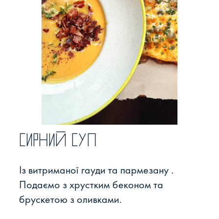
Сирний суп
Із витриманої гауди та пармезану .
Подаємо з хрустким беконом та
брускетою з оливками.