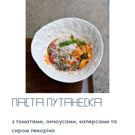
Паста путанеска
з томатами, анчоусами, каперсами та
сиром пекоріно