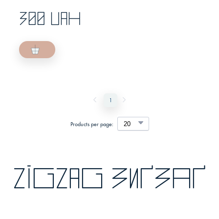
300 UAH
1
Products per page:
zigzag зиґзаґ