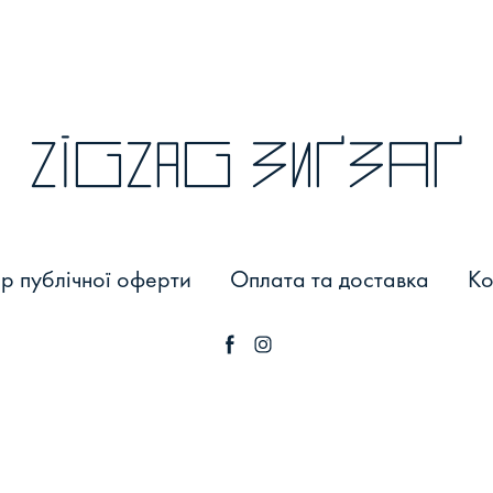
zigzag зиґзаґ
р публічної оферти
Оплата та доставка
Ко