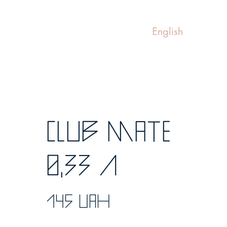
English
Club Mate
0,33 л
145 UAH