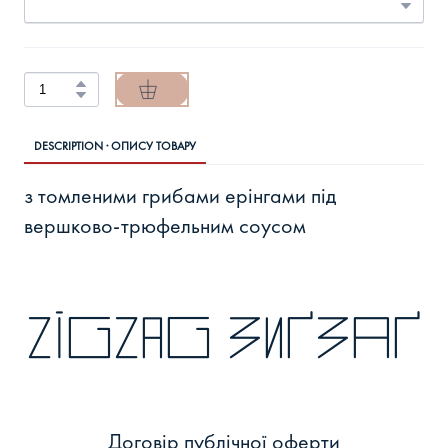
DESCRIPTION · ОПИСУ ТОВАРУ
з томленими грибами ерінгами під
вершково-трюфельним соусом
zigzag зиґзаґ
Договір публічної оферти