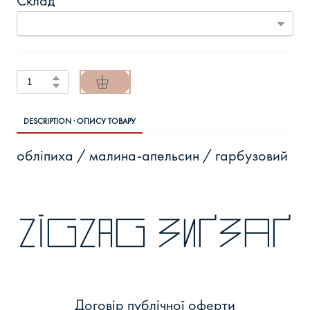
Склад
DESCRIPTION · ОПИСУ ТОВАРУ
обліпиха / малина-апельсин / гарбузовий
zigzag зиґзаґ
Договір публічної оферти