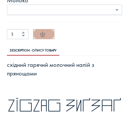
Молоко
DESCRIPTION · ОПИСУ ТОВАРУ
східний гарячий молочний напій з
прянощами
zigzag зиґзаґ