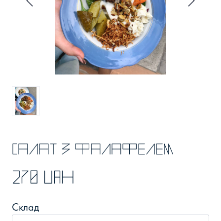
Салат з фалафелем
270 UAH
Склад