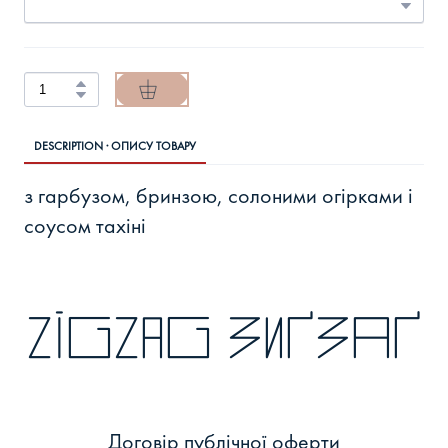
DESCRIPTION · ОПИСУ ТОВАРУ
з гарбузом, бринзою, солоними огірками і
соусом тахіні
zigzag зиґзаґ
Договір публічної оферти