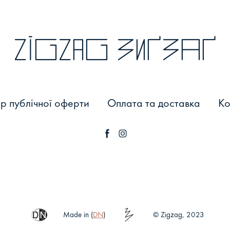
zigzag зиґзаґ
р публічної оферти
Оплата та доставка
Ко
Made in (
DN
)
© Zigzag, 2023