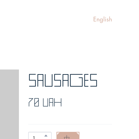
English
Sausages
70 UAH