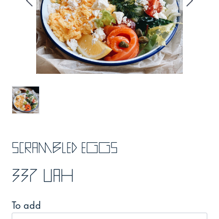
Scrambled eggs
337 UAH
To add