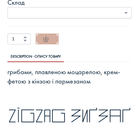
Склад
DESCRIPTION · ОПИСУ ТОВАРУ
грибами, плавленою моцарелою, крем-
фетою з кінзою і пармезаном
zigzag зиґзаґ