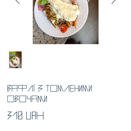
Вафлі з томленими
овочами
310 UAH