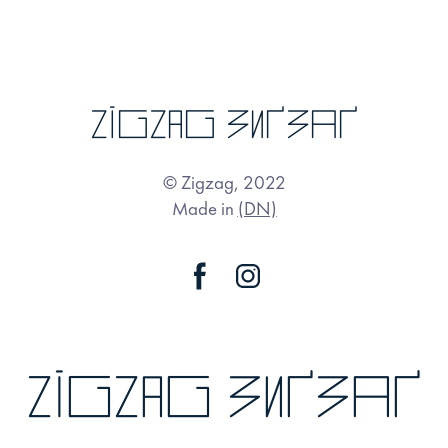
zigzag зиґзаґ
© Zigzag, 2022
Made in
(DN)
zigzag зиґзаґ