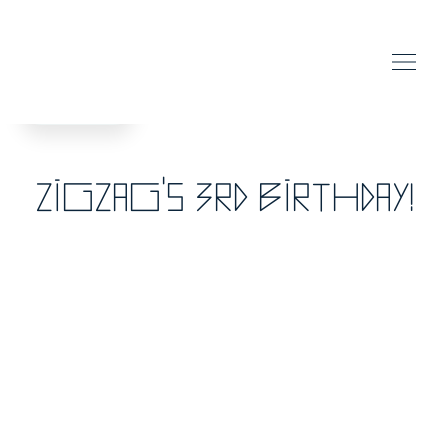
back
Zigzag's 3rd Birthday!